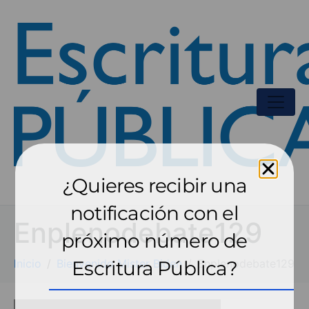
¿Quieres recibir una
notificación con el
Enplenodebate129
próximo número de
Inicio
Bienvenido Mister Biden
Escritura Pública?
Enplenodebate129