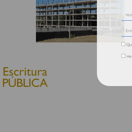
Qui
He 
© 2010, Consejo General del
Notariado