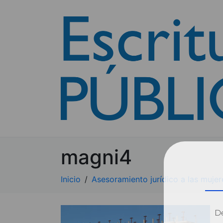
magni4
Inicio
Asesoramiento jurídico a las mujer
Dé