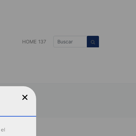
HOME 137
 el