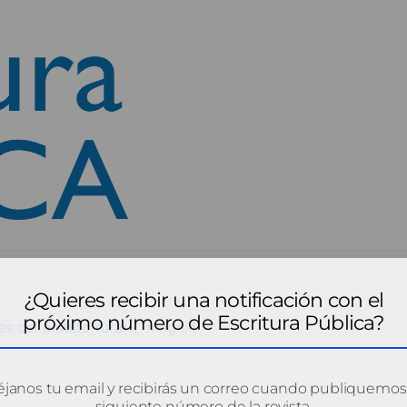
¿Quieres recibir una notificación con el
próximo número de Escritura Pública?
es del ámbito rural
magni4
janos tu email y recibirás un correo cuando publiquemos
siguiente número de la revista.