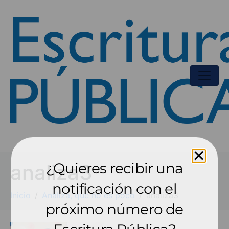
¿Quieres recibir una
analiza3
notificación con el
Inicio
Analiza, que no es poco
analiza3
próximo número de