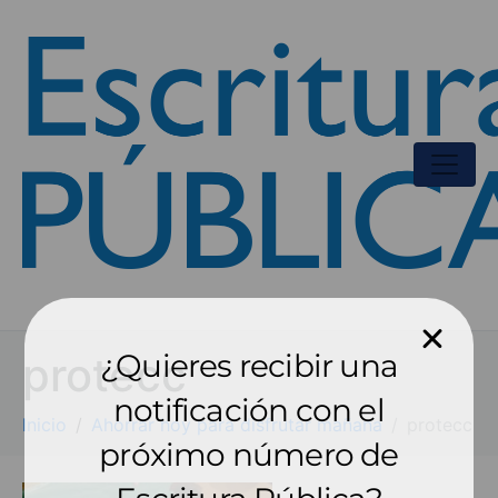
¿Quieres recibir una
protecc
notificación con el
Inicio
Ahorrar hoy para disfrutar mañana
protecc
próximo número de