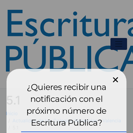
¿Quieres recibir una
5.1
notificación con el
próximo número de
Inicio
Actualidad de los Colegios Notariales - Valencia
Escritura Pública?
5.1