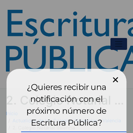
¿Quieres recibir una
2. Colegio Notarial Valencia
notificación con el
próximo número de
Inicio
Actualidad de los Colegios Notariales - Valencia
Escritura Pública?
2. Colegio Notarial Valencia