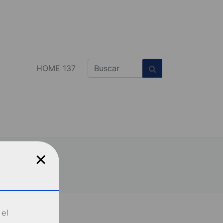
HOME 137
 el