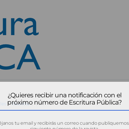
¿Quieres recibir una notificación con el
próximo número de Escritura Pública?
les - Valencia
val1
janos tu email y recibirás un correo cuando publiquemos
siguiente número de la revista.