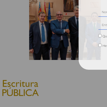
Qui
He 
© 2010, Consejo General del
Notariado