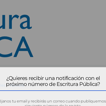
¿Quieres recibir una notificación con el
próximo número de Escritura Pública?
les - Valencia
val1
janos tu email y recibirás un correo cuando publiquemos
siguiente número de la revista.