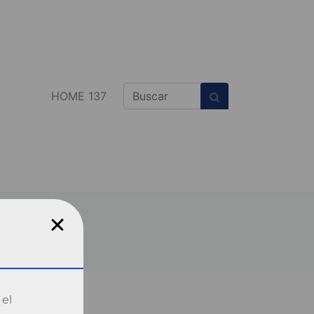
HOME 137
 el