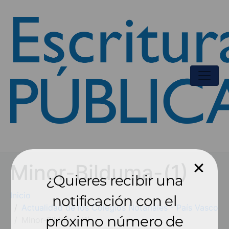
Minor-Bilduma-(1)
¿Quieres recibir una
Inicio
notificación con el
Actualidad de los Colegios Notariales - País Vasco
próximo número de
Minor-Bilduma-(1)