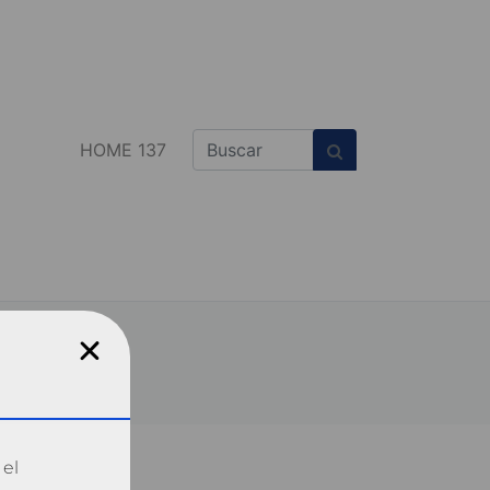
HOME 137
 el