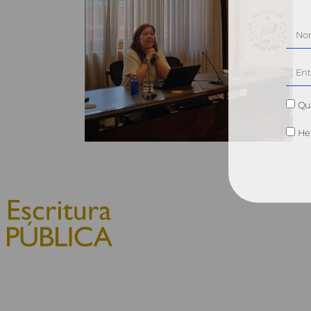
Qui
He 
© 2010, Consejo General del
Notariado