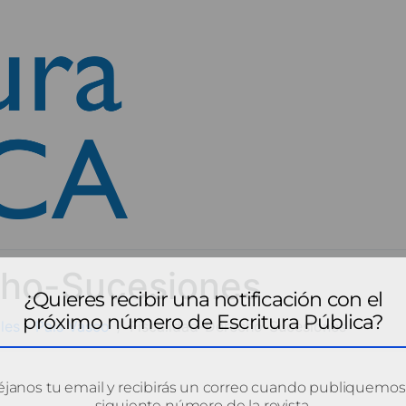
cho-Sucesiones
¿Quieres recibir una notificación con el
próximo número de Escritura Pública?
les - País Vasco
Fiscalidad-Derecho-Sucesiones
janos tu email y recibirás un correo cuando publiquemos
siguiente número de la revista.