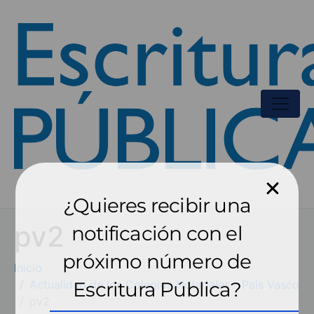
¿Quieres recibir una
pv2
notificación con el
próximo número de
Inicio
Actualidad de los Colegios Notariales - País Vasco
Escritura Pública?
pv2