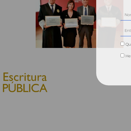
Qui
He 
© 2010, Consejo General del
Notariado