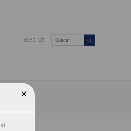
HOME 137
 el