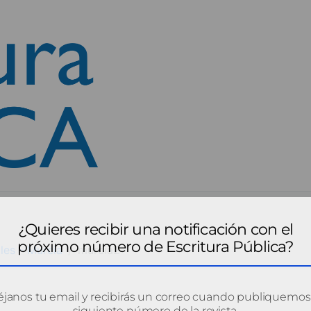
¿Quieres recibir una notificación con el
próximo número de Escritura Pública?
les - Murcia
murcia2
janos tu email y recibirás un correo cuando publiquemos
siguiente número de la revista.