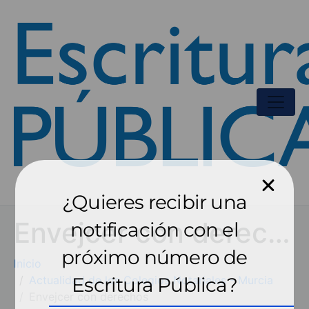
¿Quieres recibir una
Envejcer con derechos
notificación con el
próximo número de
Inicio
Actualidad de los Colegios Notariales - Murcia
Escritura Pública?
Envejcer con derechos