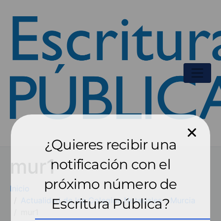
¿Quieres recibir una
mur1
notificación con el
próximo número de
Inicio
Actualidad de los Colegios Notariales - Murcia
Escritura Pública?
mur1