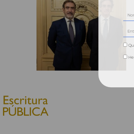
Qui
He 
© 2010, Consejo General del
Notariado