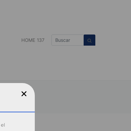
HOME 137
 el