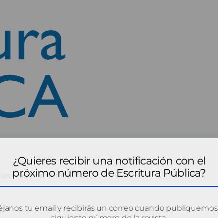
¿Quieres recibir una notificación con el
próximo número de Escritura Pública?
les - Madrid
mad6
janos tu email y recibirás un correo cuando publiquemos
siguiente número de la revista.