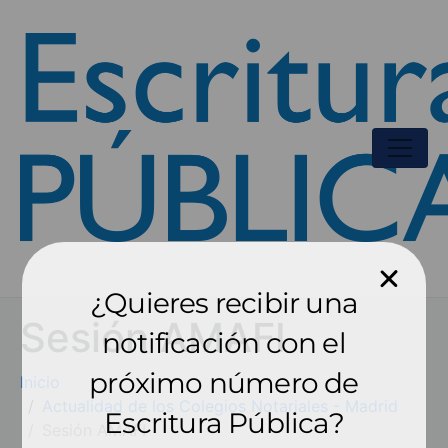
¿Quieres recibir una
Sesión AMAFI
notificación con el
próximo número de
Inicio
Actualidad de los Colegios Notariales - Madrid
Escritura Pública?
Sesión AMAFI