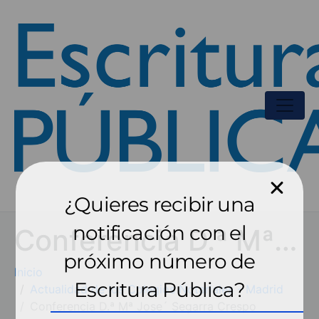
¿Quieres recibir una
notificación con el
Conferencia D.ª Mª Jose´ Segarra Crespo
próximo número de
Inicio
Escritura Pública?
Actualidad de los Colegios Notariales - Madrid
Conferencia D.ª Mª Jose´ Segarra Crespo