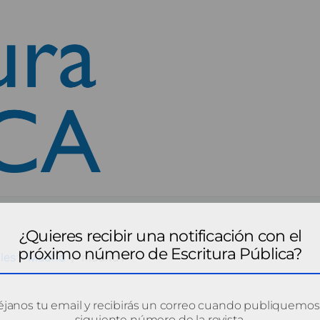
¿Quieres recibir una notificación con el
próximo número de Escritura Pública?
les - Madrid
madrid1
janos tu email y recibirás un correo cuando publiquemos
siguiente número de la revista.