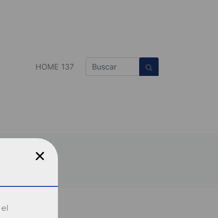
HOME 137
 el