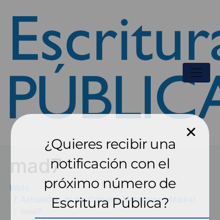
¿Quieres recibir una
mad7
notificación con el
próximo número de
Inicio
Actualidad de los Colegios Notariales - Madrid
Escritura Pública?
mad7