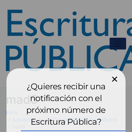
¿Quieres recibir una
mad3
notificación con el
próximo número de
Inicio
Actualidad de los Colegios Notariales - Madrid
Escritura Pública?
mad3