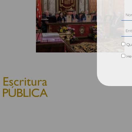
Qui
He 
© 2010, Consejo General del
Notariado