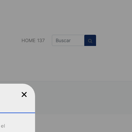
HOME 137
 el