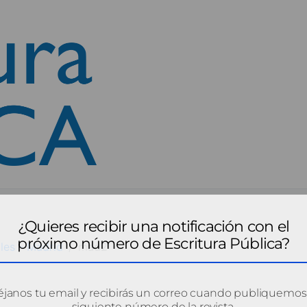
¿Quieres recibir una notificación con el
próximo número de Escritura Pública?
les - Madrid
mad2
janos tu email y recibirás un correo cuando publiquemos
siguiente número de la revista.