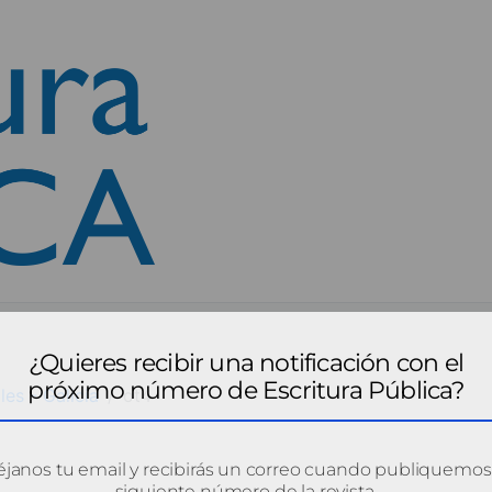
¿Quieres recibir una notificación con el
próximo número de Escritura Pública?
es - Galicia
ot4
janos tu email y recibirás un correo cuando publiquemos
siguiente número de la revista.