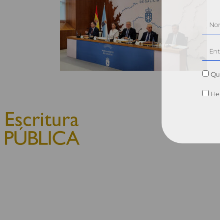
Qui
He 
© 2010, Consejo General del
Notariado