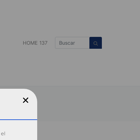
HOME 137
 el