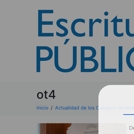
ot4
Inicio
Actualidad de los Colegios Notarial
Dé