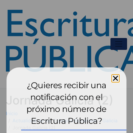
¿Quieres recibir una
notificación con el
Jornada Galicia (2)
próximo número de
Inicio
Escritura Pública?
Actualidad de los Colegios Notariales - Galicia
Jornada Galicia (2)