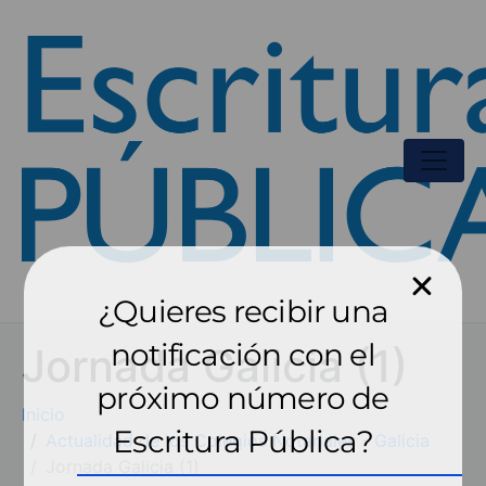
¿Quieres recibir una
notificación con el
Jornada Galicia (1)
próximo número de
Inicio
Escritura Pública?
Actualidad de los Colegios Notariales - Galicia
Jornada Galicia (1)