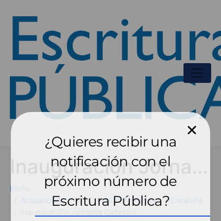
¿Quieres recibir una
notificación con el
Inauguración Jornada Catastro
próximo número de
Inicio
Escritura Pública?
Actualidad de los Colegios Notariales - Cataluña
Inauguración Jornada Catastro