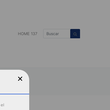
HOME 137
 el