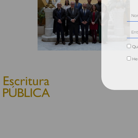
Qui
He 
© 2010, Consejo General del
Notariado