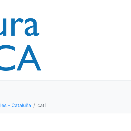
les - Cataluña
cat1