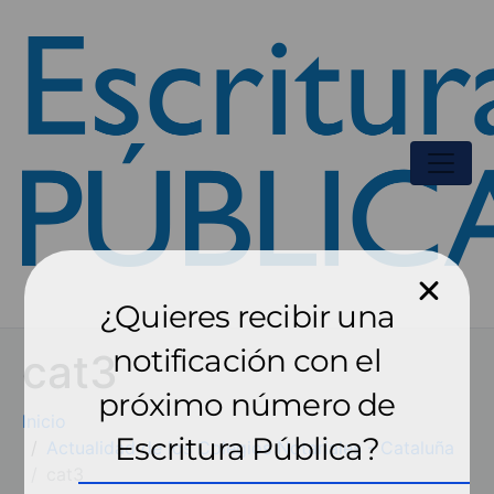
¿Quieres recibir una
notificación con el
cat3
próximo número de
Inicio
Escritura Pública?
Actualidad de los Colegios Notariales - Cataluña
cat3