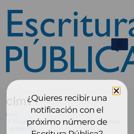
¿Quieres recibir una
clm1
notificación con el
Inicio
próximo número de
Actualidad de los Colegios Notariales - Castilla
La-Mancha
Escritura Pública?