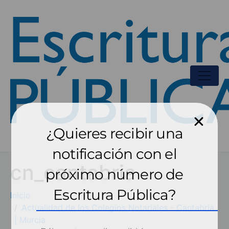
¿Quieres recibir una
notificación con el
cn_cantabria
próximo número de
Escritura Pública?
Inicio
Actualidad de los Colegios Notariales - Cantabria
| Murcia