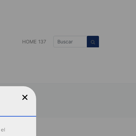
HOME 137
 el