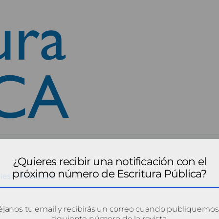
¿Quieres recibir una notificación con el
próximo número de Escritura Pública?
les - Andalucía
anda2
janos tu email y recibirás un correo cuando publiquemos
siguiente número de la revista.