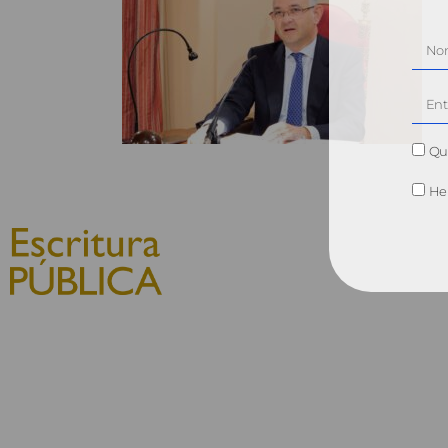
Qui
He 
© 2010, Consejo General del
Notariado