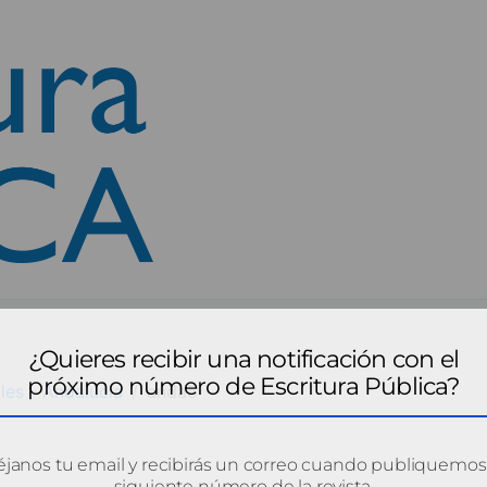
¿Quieres recibir una notificación con el
próximo número de Escritura Pública?
les - Andalucía
anda5
janos tu email y recibirás un correo cuando publiquemos
siguiente número de la revista.