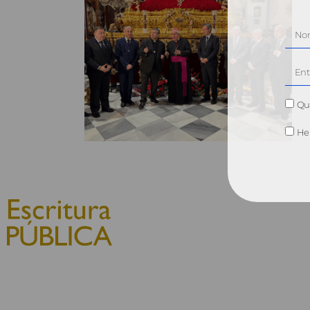
Qui
He 
© 2010, Consejo General del
Notariado