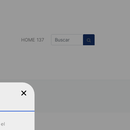
HOME 137
 el