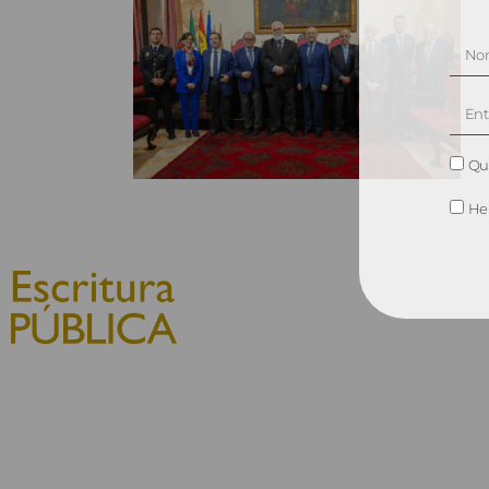
Qui
He 
© 2010, Consejo General del
Notariado