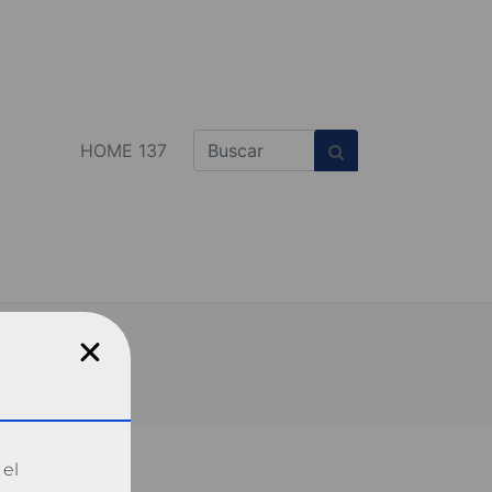
HOME 137
 el