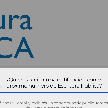
¿Quieres recibir una notificación con el
próximo número de Escritura Pública?
les - Andalucía
anda3
janos tu email y recibirás un correo cuando publiquemos
siguiente número de la revista.