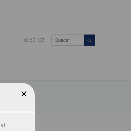
HOME 137
 el