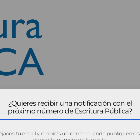
¿Quieres recibir una notificación con el
próximo número de Escritura Pública?
les - Andalucía
anda5
janos tu email y recibirás un correo cuando publiquemos
siguiente número de la revista.