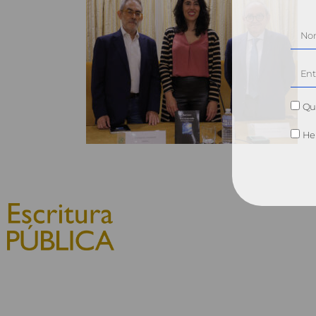
Qui
He 
© 2010, Consejo General del
Notariado