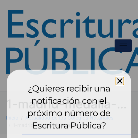
¿Quieres recibir una
notificación con el
1-madrid-medalla-buena-ok
próximo número de
Inicio
Actualidad de los Colegios Notariales
Escritura Pública?
1-madrid-medalla-buena-ok