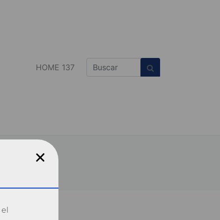
HOME 137
 el