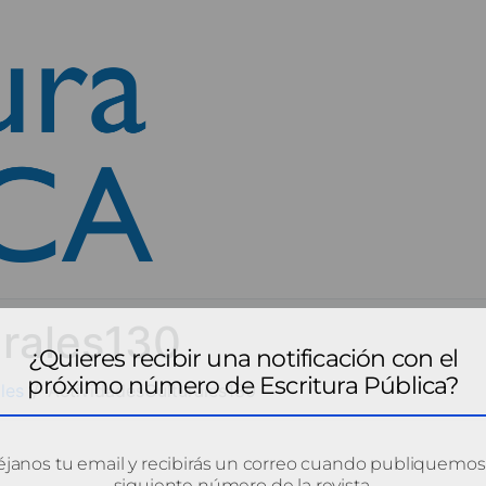
urales130
¿Quieres recibir una notificación con el
próximo número de Escritura Pública?
les
ActividadesCulturales130
janos tu email y recibirás un correo cuando publiquemos
siguiente número de la revista.