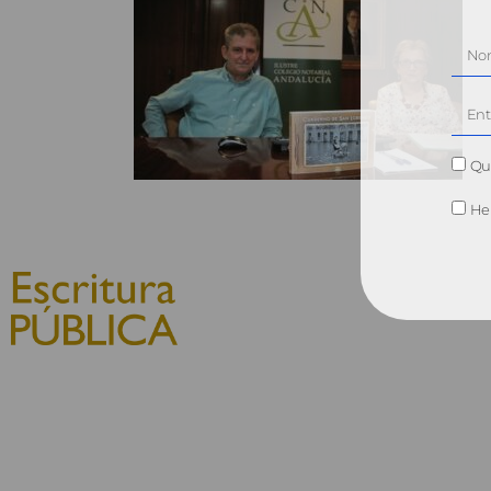
Qui
He 
© 2010, Consejo General del
Notariado