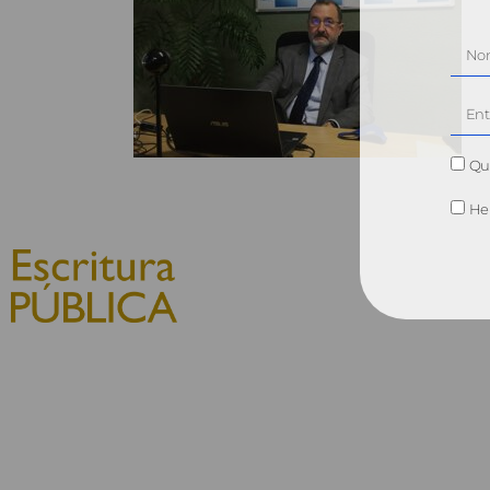
Qui
He 
© 2010, Consejo General del
Notariado