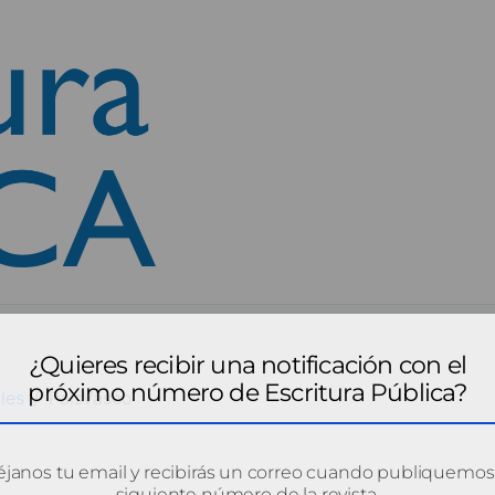
¿Quieres recibir una notificación con el
próximo número de Escritura Pública?
les
PaisVasco
janos tu email y recibirás un correo cuando publiquemos
siguiente número de la revista.