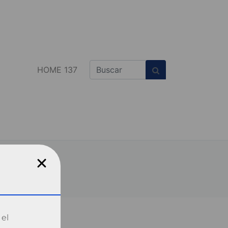
HOME 137
 el