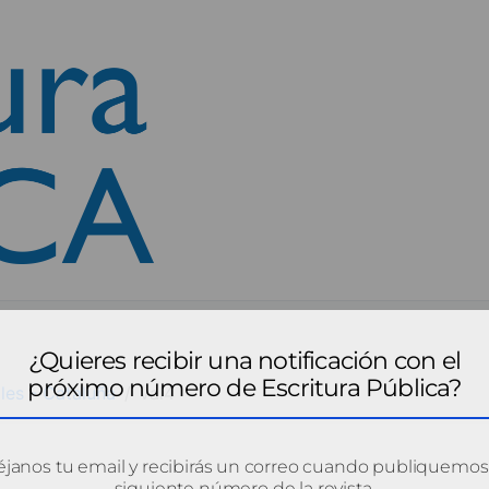
¿Quieres recibir una notificación con el
próximo número de Escritura Pública?
les - Cataluña
val4
janos tu email y recibirás un correo cuando publiquemos
siguiente número de la revista.