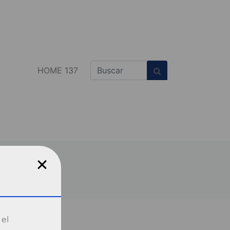
HOME 137
 el