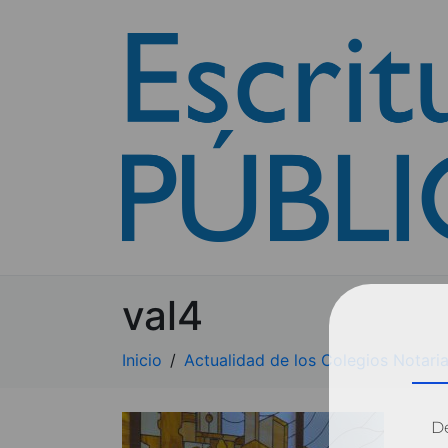
val4
Inicio
Actualidad de los Colegios Notaria
Dé