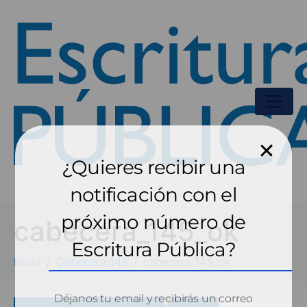
¿Quieres recibir una
notificación con el
próximo número de
cabecera_145_ok
Escritura Pública?
Inicio
Cabecera_145
cabecera_145_ok
Déjanos tu email y recibirás un correo