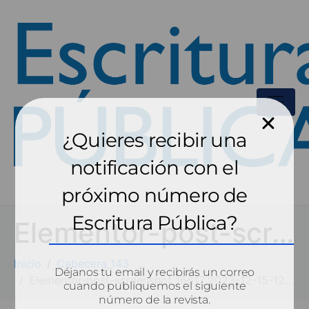
¿Quieres recibir una
notificación con el
próximo número de
Escritura Pública?
Elementor-post-screenshot_16617_2023-12-15-12-24-22_6ec6e3ee.png
Inicio
Cabecera_143
Déjanos tu email y recibirás un correo
Elementor-post-screenshot_16617_2023-12-15-12-24-22_6ec6e3ee.png
cuando publiquemos el siguiente
número de la revista.