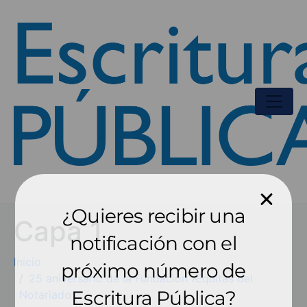
¿Quieres recibir una
Capa 1
notificación con el
Inicio
próximo número de
25 aniversario de la Fundación Æquitas del
Escritura Pública?
Notariado