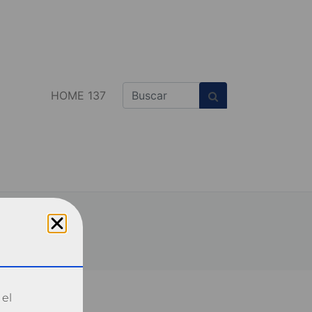
HOME 137
 el