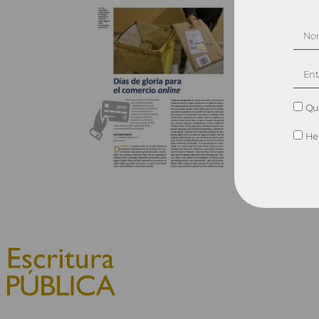
Qui
He 
© 2010, Consejo General del