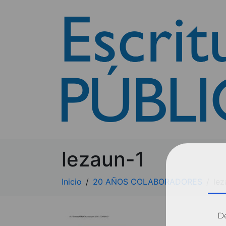
lezaun-1
Inicio
20 AÑOS COLABORADORES
lez
Dé