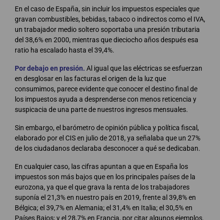
En el caso de España, sin incluir los impuestos especiales que
gravan combustibles, bebidas, tabaco o indirectos como el IVA,
un trabajador medio soltero soportaba una presión tributaria
del 38,6% en 2000, mientras que dieciocho años después esa
ratio ha escalado hasta el 39,4%.
Por debajo en presión.
Al igual que las eléctricas se esfuerzan
en desglosar en las facturas el origen de la luz que
consumimos, parece evidente que conocer el destino final de
los impuestos ayuda a desprenderse con menos reticencia y
suspicacia de una parte de nuestros ingresos mensuales.
Sin embargo, el barómetro de opinión pública y política fiscal,
elaborado por el CIS en julio de 2018, ya señalaba que un 27%
de los ciudadanos declaraba desconocer a qué se dedicaban.
En cualquier caso, las cifras apuntan a que en España los
impuestos son más bajos que en los principales países de la
eurozona, ya que el que grava la renta de los trabajadores
suponía el 21,3% en nuestro país en 2019, frente al 39,8% en
Bélgica; el 39,7% en Alemania; el 31,4% en Italia; el 30,5% en
Países Bajos; y el 28,7% en Francia, por citar algunos ejemplos.