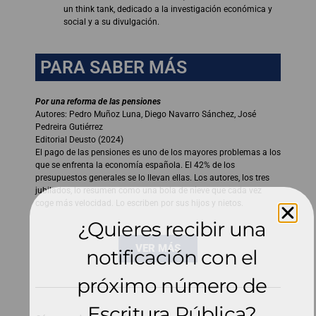
un think tank, dedicado a la investigación económica y
social y a su divulgación.
PARA SABER MÁS
Por una reforma de las pensiones
Autores: Pedro Muñoz Luna, Diego Navarro Sánchez, José
Pedreira Gutiérrez
Editorial Deusto (2024)
El pago de las pensiones es uno de los mayores problemas a los
que se enfrenta la economía española. El 42% de los
presupuestos generales se lo llevan ellas. Los autores, los tres
jubilados, lo resumen como una bola de nieve que cada vez
coge más velocidad. Lo escriben por sus hijos y nietos.
¿Quieres recibir una
VER MÁS
notificación con el
próximo número de
Escritura Pública?