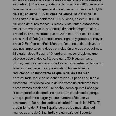
escuelas…). Pues bien, la deuda de España en 2024 superaba
levemente a todo lo que produce el país en un año: un 101,8%
del PIB; en euros, 1,62 billones. Si vemos las cifras de 10
años atrás (2014) debíamos 1,09 billones, es decir 530.000
millones de euros menos. A simple vista, antes estábamos
mejor. Sin embargo, el porcentaje de deuda respecto al PIB
era del 104,4%, mientras que en 2024 es el 101,8%. Es decir,
en 2014 el déficit (diferencia entre ingreso y gasto) era mayor
en un 2,6%. Como señala Maneiro, “este es el dato clave. Lo
que nos importa es la deuda en relación a lo que producimos.
Si alguien debe 5 y gana 10 tendrá un mayor problema que
otro que debe el doble, 10, pero gana 30. Pagará más el
último, pero irá más desahogado y reducirá antes la deuda. Si
la economía crece más que el déficit, la deuda se irá
reduciendo. Lo importante es que la deuda esté bien
estructurada, y que no se concentren sus pagos en un solo
momento. Por eso no veo la deuda como un problema tal y
como vamos creciendo”. De hecho, como apunta Labeaga:
“Los mercados de deuda no nos están penalizando” porque
ven que podemos pagar, ya que nuestro déficit se va
aminorando. De hecho, señala el catedrático de la UNED: “El
crecimiento del PIB en España será de los más altos del
mundo aparte de China, India y algún país del Sudeste