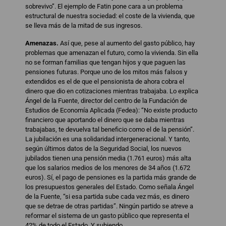
sobrevivo”. El ejemplo de Fatin pone cara a un problema
estructural de nuestra sociedad: el coste de la vivienda, que
se lleva más de la mitad de sus ingresos.
Amenazas.
Así que, pese al aumento del gasto público, hay
problemas que amenazan el futuro, como la vivienda. Sin ella
no se forman familias que tengan hijos y que paguen las
pensiones futuras. Porque uno de los mitos más falsos y
extendidos es el de que el pensionista de ahora cobra el
dinero que dio en cotizaciones mientras trabajaba. Lo explica
Ángel de la Fuente, director del centro de la Fundación de
Estudios de Economía Aplicada (Fedea): “No existe producto
financiero que aportando el dinero que se daba mientras
trabajabas, te devuelva tal beneficio como el de la pensión”.
La jubilación es una solidaridad intergeneracional. Y tanto,
según últimos datos de la Seguridad Social, los nuevos
jubilados tienen una pensión media (1.761 euros) más alta
que los salarios medios de los menores de 34 años (1.672
euros). Sí, el pago de pensiones es la partida más grande de
los presupuestos generales del Estado. Como señala Ángel
de la Fuente, “si esa partida sube cada vez más, es dinero
que se detrae de otras partidas”. Ningún partido se atreve a
reformar el sistema de un gasto público que representa el
42% de todo el Estado. Y subiendo.