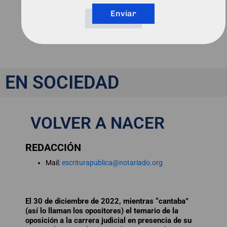
Enviar
VER MÁS
Volver a nacer
EN SOCIEDAD
VOLVER A NACER
REDACCIÓN
Mail:
escriturapublica@notariado.org
El 30 de diciembre de 2022, mientras “cantaba”
(así lo llaman los opositores) el temario de la
oposición a la carrera judicial en presencia de su