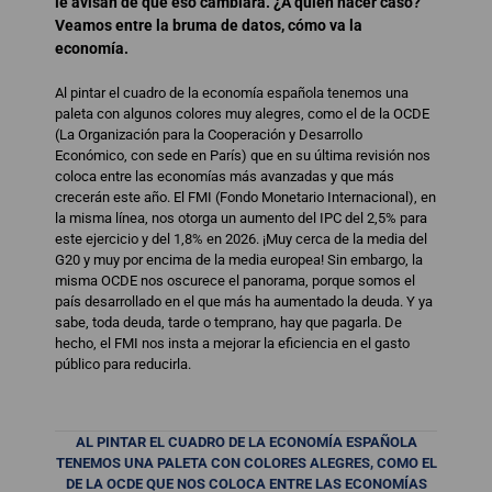
le avisan de que eso cambiará. ¿A quién hacer caso?
Veamos entre la bruma de datos, cómo va la
economía.
Al pintar el cuadro de la economía española tenemos una
paleta con algunos colores muy alegres, como el de la OCDE
(La Organización para la Cooperación y Desarrollo
Económico, con sede en París) que en su última revisión nos
coloca entre las economías más avanzadas y que más
crecerán este año. El FMI (Fondo Monetario Internacional), en
la misma línea, nos otorga un aumento del IPC del 2,5% para
este ejercicio y del 1,8% en 2026. ¡Muy cerca de la media del
G20 y muy por encima de la media europea! Sin embargo, la
misma OCDE nos oscurece el panorama, porque somos el
país desarrollado en el que más ha aumentado la deuda. Y ya
sabe, toda deuda, tarde o temprano, hay que pagarla. De
hecho, el FMI nos insta a mejorar la eficiencia en el gasto
público para reducirla.
AL PINTAR EL CUADRO DE LA ECONOMÍA ESPAÑOLA
TENEMOS UNA PALETA CON COLORES ALEGRES, COMO EL
DE LA OCDE QUE NOS COLOCA ENTRE LAS ECONOMÍAS