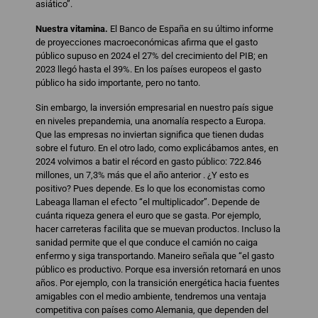
asiático”.
Nuestra vitamina.
El Banco de España en su último informe
de proyecciones macroeconómicas afirma que el gasto
público supuso en 2024 el 27% del crecimiento del PIB; en
2023 llegó hasta el 39%. En los países europeos el gasto
público ha sido importante, pero no tanto.
Sin embargo, la inversión empresarial en nuestro país sigue
en niveles prepandemia, una anomalía respecto a Europa.
Que las empresas no inviertan significa que tienen dudas
sobre el futuro. En el otro lado, como explicábamos antes, en
2024 volvimos a batir el récord en gasto público: 722.846
millones, un 7,3% más que el año anterior . ¿Y esto es
positivo? Pues depende. Es lo que los economistas como
Labeaga llaman el efecto “el multiplicador”. Depende de
cuánta riqueza genera el euro que se gasta. Por ejemplo,
hacer carreteras facilita que se muevan productos. Incluso la
sanidad permite que el que conduce el camión no caiga
enfermo y siga transportando. Maneiro señala que “el gasto
público es productivo. Porque esa inversión retornará en unos
años. Por ejemplo, con la transición energética hacia fuentes
amigables con el medio ambiente, tendremos una ventaja
competitiva con países como Alemania, que dependen del