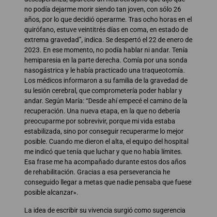
no podía dejarme morir siendo tan joven, con sólo 26
años, por lo que decidió operarme. Tras ocho horas en el
quirófano, estuve veintitrés días en coma, en estado de
extrema gravedad”, indica. Se despertó el 22 de enero de
2023. En ese momento, no podía hablar ni andar. Tenía
hemiparesia en la parte derecha. Comía por una sonda
nasogástrica y le había practicado una traqueotomía.
Los médicos informaron a su familia de la gravedad de
su lesión cerebral, que comprometería poder hablar y
andar. Según María: “Desde ahí empecé el camino de la
recuperación. Una nueva etapa, en la que no debería
preocuparme por sobrevivir, porque mi vida estaba
estabilizada, sino por conseguir recuperarme lo mejor
posible. Cuando me dieron el alta, el equipo del hospital
me indicó que tenía que luchar y que no había límites.
Esa frase me ha acompañado durante estos dos años
de rehabilitación. Gracias a esa perseverancia he
conseguido llegar a metas que nadie pensaba que fuese
posible alcanzar».
La idea de escribir su vivencia surgió como sugerencia