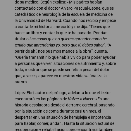
de su médico. Según explica: «Mis padres habían
contactado con el doctor Álvaro Pascual-Leone, que es
catedrático de neurología de la escuela de medicina de
la Universidad de Harvard. Cuando nos recibió y empecé
a contarle mi historia, me cortó y me dijo: “Tienes que
hacer un libro y contar lo que te ha pasado. Podrías
titularlo
Las cosas que no quieres aprender como he
tenido que aprenderlas yo, pero que tú debes saber
”. “A
partir de ahí, nos pusimos manos a la obra”, cuenta.
“Quería transmitir lo que había vivido para poder ayudar
a personas que viven situaciones de sufrimiento y, sobre
todo, mostrar que se puede ser feliz a pesar del dolor
que, a veces, aparece en nuestras vidas», finaliza la
autora.
López Ebri, autor del prólogo, adelanta lo que el lector
encontrará en las páginas de
Volver a Nacer
: «Es una
historia desoladora desde el derrame cerebral, pasando
por la situación de coma durante casi un mes, el
despertar en una situación de hemiplejia e impotencia
para hablar, comer, andar… Hasta la situación actual de
recuperación y rehabilitación; pero encontrará también