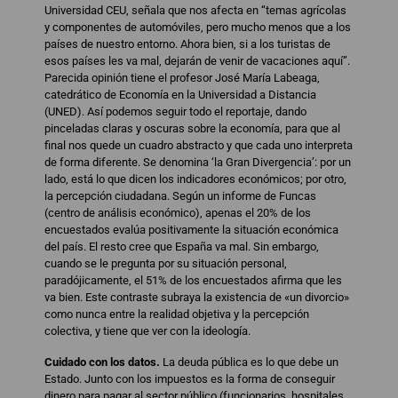
Universidad CEU, señala que nos afecta en “temas agrícolas
y componentes de automóviles, pero mucho menos que a los
países de nuestro entorno. Ahora bien, si a los turistas de
esos países les va mal, dejarán de venir de vacaciones aquí”.
Parecida opinión tiene el profesor José María Labeaga,
catedrático de Economía en la Universidad a Distancia
(UNED). Así podemos seguir todo el reportaje, dando
pinceladas claras y oscuras sobre la economía, para que al
final nos quede un cuadro abstracto y que cada uno interpreta
de forma diferente. Se denomina ‘la Gran Divergencia’: por un
lado, está lo que dicen los indicadores económicos; por otro,
la percepción ciudadana. Según un informe de Funcas
(centro de análisis económico), apenas el 20% de los
encuestados evalúa positivamente la situación económica
del país. El resto cree que España va mal. Sin embargo,
cuando se le pregunta por su situación personal,
paradójicamente, el 51% de los encuestados afirma que les
va bien. Este contraste subraya la existencia de «un divorcio»
como nunca entre la realidad objetiva y la percepción
colectiva, y tiene que ver con la ideología.
Cuidado con los datos.
La deuda pública es lo que debe un
Estado. Junto con los impuestos es la forma de conseguir
dinero para pagar al sector público (funcionarios, hospitales,