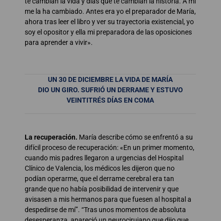
te cambian la vida y días que te cambian la historia. A mí
me la ha cambiado. Antes era yo el preparador de María,
ahora tras leer el libro y ver su trayectoria existencial, yo
soy el opositor y ella mi preparadora de las oposiciones
para aprender a vivir».
UN 30 DE DICIEMBRE LA VIDA DE MARÍA
DIO UN GIRO. SUFRIÓ UN DERRAME Y ESTUVO
VEINTITRÉS DÍAS EN COMA
La recuperación.
María describe cómo se enfrentó a su
difícil proceso de recuperación: «En un primer momento,
cuando mis padres llegaron a urgencias del Hospital
Clínico de Valencia, los médicos les dijeron que no
podían operarme, que el derrame cerebral era tan
grande que no había posibilidad de intervenir y que
avisasen a mis hermanos para que fuesen al hospital a
despedirse de mí”. “Tras unos momentos de absoluta
desesperanza, apareció un neurocirujano que dijo que