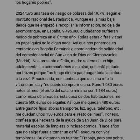
los hogares pobres”.
2024 tuvo una tasa de riesgo de pobreza del 19,7%, según el
Instituto Nacional de Estadística. Aunque es la más baja
desde que se empezó a recopilar la información, no deja de
asombrar que, en España, 9.495.000 ciudadanos sufrieran
riesgo de pobreza en el último año. Todas estas cifras vistas
en papel quizá no le digan nada. Así que nos ponemos en
contacto con Begoña Fernández, coordinadora de solidaridad
del comedor social de San Juan de Dios de Ciempozuelos
(Madrid). Nos presenta a Fatin, madre soltera de un hijo
adolescente. La acompañamos a su piso, que está pintado
por trozos porque “no tengo dinero para pagar toda la pintura
a la vez”. Emocionada, nos confiesa que se le ha roto la
vitrocerámica y “no puedo comprarme una. Gano 1.080 euros
netos al mes (el bruto del salario mínimo son 1.184 euros)
como moza de almacén. Esta casa de dos habitaciones me
cuesta 600 euros de alquiler. Así que me quedan 480 euros.
Entre gastos fijos: abono transporte, luz, agua, teléfono, etc.
me quedan unos 150 euros para el resto del mes”. Por eso,
confiesa que necesita de la ayuda de San Juan de Dios para
material escolar, de limpieza o incluso comida. “Hace años
que no salgo fuera a tomar un café”, asegura con voz
temblorosa. Su dictamen es tajante: “Trabajo, pero soy pobre,