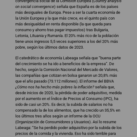
convergencia social de la Comisión Europea (
Country analysis
on social convergence
) señala que España es de los países
más desiguales de Europa. Pese a ser la cuarta economía de
la Unión Europea y la que más crece, es el quinto país con
más desigualdad en renta disponible (la que queda para
consumo y ahorro tras pagar impuestos) tras Bulgaria,
Letonia, Lituania y Rumanía. El 20% más rico de la población
tiene unos ingresos 5,5 veces superiores a los del 20% más
pobre, según los últimos datos de 2023.
El catedrático de economía Labeaga señala que “buena parte
del crecimiento se ha ido a beneficios de la empresa”. De
hecho, según la Comisión Nacional del Mercado de Valores,
las compañías que cotizan en bolsa ganaron un 20,8% más
que el año pasado (73.112 millones). El informe del BBVA
¿Cómo nos ha hecho más pobres la inflación?
señala que,
desde inicios de 2020, la pérdida de poder adquisitivo, medida
por el aumento en el Índice de Precios al Consumo (IPC), ha
sido de casi un 20%. Es decir, la subida de salarios no ha
compensado la de los alimentos, que ha crecido un 35,5% en
los últimos tres años según un informe de la OCU
(Organización de Consumidores y Usuarios). Así lo resume
Labeaga: “Se ha perdido poder adquisitivo por la subida de los
precios de la comida y la vivienda. Eso ha sido terrible para