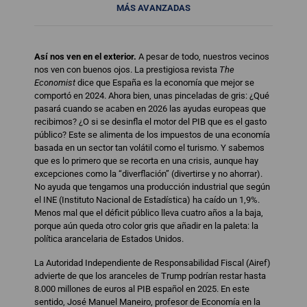
MÁS AVANZADAS
Así nos ven en el exterior.
A pesar de todo, nuestros vecinos
nos ven con buenos ojos. La prestigiosa revista
The
Economist
dice que España es la economía que mejor se
comportó en 2024. Ahora bien, unas pinceladas de gris: ¿Qué
pasará cuando se acaben en 2026 las ayudas europeas que
recibimos? ¿O si se desinfla el motor del PIB que es el gasto
público? Este se alimenta de los impuestos de una economía
basada en un sector tan volátil como el turismo. Y sabemos
que es lo primero que se recorta en una crisis, aunque hay
excepciones como la “diverflación” (divertirse y no ahorrar).
No ayuda que tengamos una producción industrial que según
el INE (Instituto Nacional de Estadística) ha caído un 1,9%.
Menos mal que el déficit público lleva cuatro años a la baja,
porque aún queda otro color gris que añadir en la paleta: la
política arancelaria de Estados Unidos.
La Autoridad Independiente de Responsabilidad Fiscal (Airef)
advierte de que los aranceles de Trump podrían restar hasta
8.000 millones de euros al PIB español en 2025. En este
sentido, José Manuel Maneiro, profesor de Economía en la