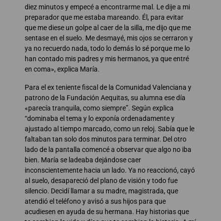
diez minutos y empecé a encontrarme mal. Le dije a mi
preparador que me estaba mareando. Él, para evitar
que me diese un golpe al caer de la silla, me dijo que me
sentase en el suelo. Me desmayé, mis ojos se cerraron y
ya no recuerdo nada, todo lo demás lo sé porque me lo
han contado mis padres y mis hermanos, ya que entré
en coma», explica María.
Para el ex teniente fiscal de la Comunidad Valenciana y
patrono de la Fundación Aequitas, su alumna ese día
«parecía tranquila, como siempre”. Según explica
“dominaba el tema y lo exponía ordenadamente y
ajustado al tiempo marcado, como un reloj. Sabía que le
faltaban tan solo dos minutos para terminar. Del otro
lado de la pantalla comencé a observar que algo no iba
bien. María se ladeaba dejándose caer
inconscientemente hacia un lado. Ya no reaccionó, cayó
al suelo, desapareció del plano de visión y todo fue
silencio. Decidí llamar a su madre, magistrada, que
atendió el teléfono y avisó a sus hijos para que
acudiesen en ayuda de su hermana. Hay historias que