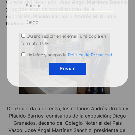
General del Notariado,
José Ángel Martínez Sanchiz
,
y los dos notarios coordinadores de la
exposición:
Plácido Barrios
y
Andrés M. Urrutia
Badiola
.
Quiero recibir en el email una copia en
formato PDF
He leído y acepto la
Política de Privacidad
Enviar
De izquierda a derecha, los notarios Andrés Urrutia y
Plácido Barrios, comisarios de la exposición; Diego
Granados, decano del Colegio Notarial del País
Vasco; José Ángel Martínez Sanchiz, presidente del