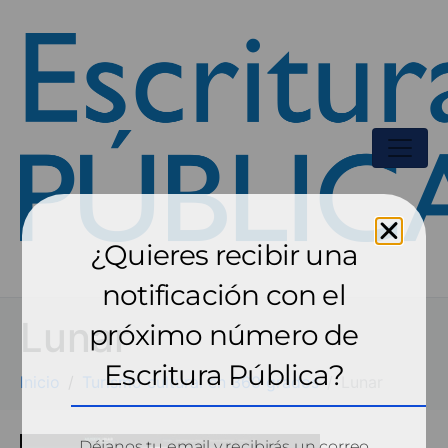
¿Quieres recibir una
notificación con el
Lunar
próximo número de
Escritura Pública?
Inicio
Turismo cultural en 360 grados
Lunar
Déjanos tu email y recibirás un correo