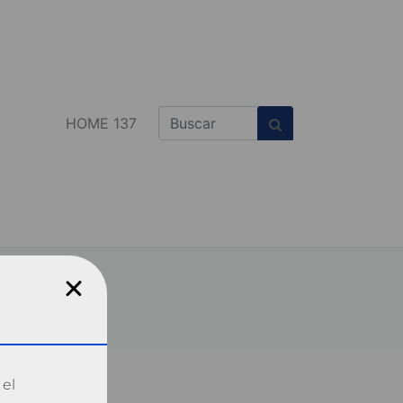
HOME 137
 el