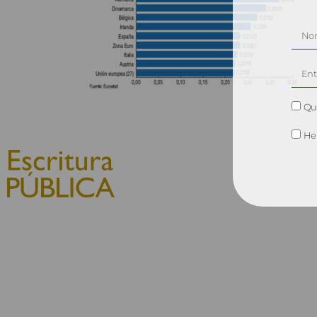
Qui
He 
© 2010, Consejo General del
Notariado