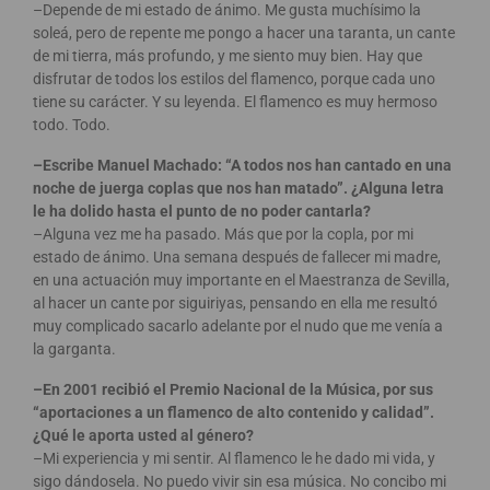
–Depende de mi estado de ánimo. Me gusta muchísimo la
soleá, pero de repente me pongo a hacer una taranta, un cante
de mi tierra, más profundo, y me siento muy bien. Hay que
disfrutar de todos los estilos del flamenco, porque cada uno
tiene su carácter. Y su leyenda. El flamenco es muy hermoso
todo. Todo.
–Escribe Manuel Machado: “A todos nos han cantado en una
noche de juerga coplas que nos han matado”. ¿Alguna letra
le ha dolido hasta el punto de no poder cantarla?
–Alguna vez me ha pasado. Más que por la copla, por mi
estado de ánimo. Una semana después de fallecer mi madre,
en una actuación muy importante en el Maestranza de Sevilla,
al hacer un cante por siguiriyas, pensando en ella me resultó
muy complicado sacarlo adelante por el nudo que me venía a
la garganta.
–En 2001 recibió el Premio Nacional de la Música, por sus
“aportaciones a un flamenco de alto contenido y calidad”.
¿Qué le aporta usted al género?
–Mi experiencia y mi sentir. Al flamenco le he dado mi vida, y
sigo dándosela. No puedo vivir sin esa música. No concibo mi