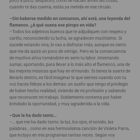
poco a poco, despacito; como se hacían antes las cosas,
cuando te das cuenta, estás ya metida en ese círculo.
–Sin haberse medido en concursos, ahí está, una leyenda del
flamenco. ¿A qué suena ese piropo en vida?
–Todos los adjetivos buenos que te adjudiquen con respeto y
cariño, reconociendo tu lucha, se agradecen muchísimo. Si
sucede estando viva, lo vas a disfrutar más, aunque es cierto
que me da quizá un poco de vértigo. Pero es la consecuencia
de muchos años tomándote en serio tu labor. Intentando
sumar, aportando, para llevar a lo más alto el flamenco, una de
las mejores músicas que hay en el mundo. Si tienes la suerte de
llevarlo dentro, es fácil imaginar lo que sientes cuando con tu
voz haces felices a los demás: un sueño que tengo el privilegio
de haber hecho realidad, viviendo de mi profesión y sabiendo
que reconocen mi trabajo. Doblemente contenta por haber
brindado la oportunidad, y muy agradecida a la vida.
–Que le ha dado tanto…
–… que me ha dado tanto: la luz, los ojos, el sonido, las
palabras… como en esa hermosísima canción de Violeta Parra,
que incluyo en mis programas tantas veces. Según voy