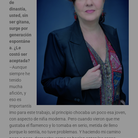
de
dinastía,
usted, sin
ser gitana,
surge por
generación
espontáne
a. ¿Le
costó ser
aceptada?
–Aunque
siempre he
tenido
mucha
afición, y
eso es
importantís
imo para este trabajo, al principio chocaba un poco esa joven,
con aspecto de niña moderna. Pero cuando vieron que me
gustaba el flamenco y lo tomaba en serio, metida de lleno
porque lo sentía, no tuve problemas. Y haciendo mi camino