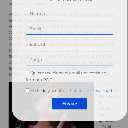
problemas de ansiedad y aislamiento.
–Usted
picó mucha piedra
cantando en esos tablaos que la
pandemia ha obligado a cerrar.
–Ha sido demoledor. Están prácticamente todos cerrados y
con graves problemas. Alguno tal vez no vuelva a abrir. Estoy
convencida de que todo va a pasar, pero hasta que eso ocurra,
lo están pasando muy mal. Espero que se recuperen porque
son muy importantes para la supervivencia de los artistas del
flamenco, al margen de teatros, giras y todo lo que se haga.
Como medio de difusión, son espacios fundamentales, donde
tienes contacto con el público, aprendes y te haces como
Quiero recibir en el email una copia en
artista.
formato PDF
–¿Qué
He leído y acepto la
Política de Privacidad
relación de
complicida
d
Enviar
establece
con la
guitarra?
–Es mi