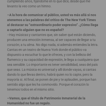
cumpliendo años, fijándome en lo que dice, desde que me
levanto la veo como un himno.
–A la hora de comunicar al público, usted va más allá si nos
atenemos a las palabras del crítico de The New York Times
al destacar su “extraordinario poder expresivo”. ¿Cómo llega
a captarlo alguien que no es español?
–Hay músicas y cantantes que, sin saber qué están diciendo,
producen una emoción inmensa, al ser capaces de llegar a tu
corazón; a tu alma. No digo nada, si además entiendes la letra.
Cantas en un teatro de Nueva York donde el público va
dispuesto a escuchar lo que le ofreces, y con la belleza del
flamenco y su capacidad de expresión, le llega a cualquiera que
sea sensible. Lo importante es tener sensibilidad, seas del país
que seas. La música es universal y allí donde vayas, si cantas
dando lo que llevas dentro, habrá quien no lo capte, pero la
mayoría si. Al final, se ponen de pie y te aplauden, porque han
sentido algo que les ha conmovido. Porque el corazón lo
tenemos todos en el mismo sitio.
–Vamos, que el título de Patrimonio Inmaterial de la
Humanidad no fue un regalo.