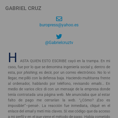
GABRIEL CRUZ
buropress@yahoo.es
@Gabrielcruztv
H
ASTA QUIEN ESTO ESCRIBE cayó en la trampa. En mi
caso, fue por lo que se denomina ingeniería social y, dentro de
esta, por
phishing
; es decir, por un correo electrónico. No lo vi
llegar, me pilló con la defensa baja. Haciendo multitarea frente
al ordenador, hablando por teléfono, revisando
emails
… En
medio de varios
clics
di con un mensaje de la empresa donde
tenía contratada una página web. Me anunciaba que al estar
falto de pago me cerrarían la web. “¿Cómo? ¡Eso es
imposible!”–pensé-. La reacción fue inmediata, cliqué en el
enlace del
email
y metí mis claves. Sí: ese código que da acceso
a mi perfil y en el que viene el método de pago. Había cometido