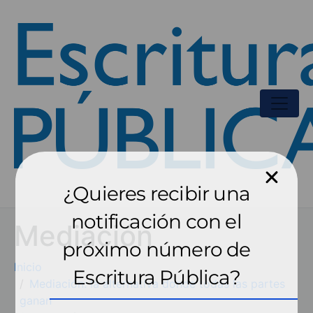
¿Quieres recibir una
notificación con el
Mediación
próximo número de
Inicio
Escritura Pública?
Mediación: la alternativa donde todas las partes
ganan